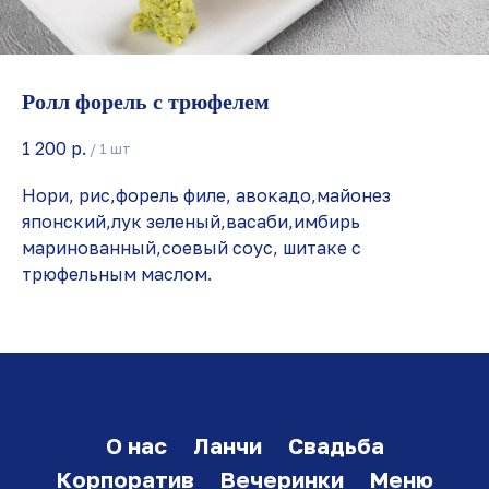
Ролл форель с трюфелем
1 200
р.
/
1 шт
Нори, рис,форель филе, авокадо,майонез
японский,лук зеленый,васаби,имбирь
маринованный,соевый соус, шитаке с
трюфельным маслом.
О нас
Ланчи
Свадьба
Корпоратив
Вечеринки
Меню