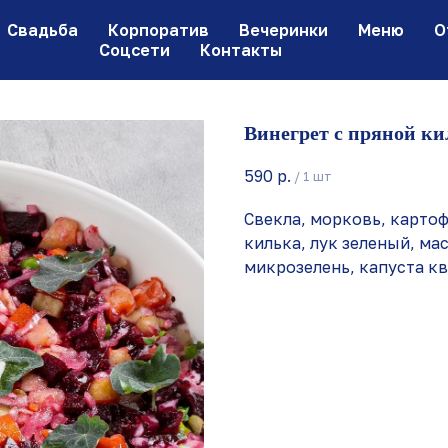
Свадьба
Корпоратив
Вечеринки
Меню
О
Соцсети
Контакты
Винегрет с пряной к
590
р.
/
1 шт
Свекла, морковь, картофе
килька, лук зеленый, ма
микрозелень, капуста кв