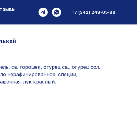
тзывы
+7 (342) 248-05-88
илькой
ль, св. горошек, огурец св., огурец сол.,
сло нерафинированное, специи,
ашенная, лук красный.